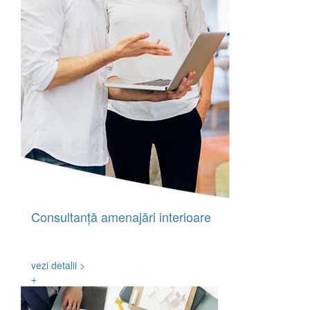
Consultanță amenajări interioare
Vă punem la dispoziție know-how-ul nostru pentru
identificarea soluțiilor optime de amenajare interioară.
vezi detalii >
+