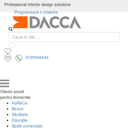
Professional interior design solutions
PRODUSE
Programeaza o intalnire
×
Toate
Pardoseli
Amenajare
Mobilier
Solutii
Corpuri
Textile
Professional interior design solutions
produsele
de
Pereti
de
acustice
de
HoReCa
calitate
interior
birou
iluminat
si
0720546044
exterior
Produse
Oferim solutii
pentru domeniile
HoReCa
Birouri
Sănătate
Educație
Spații comerciale