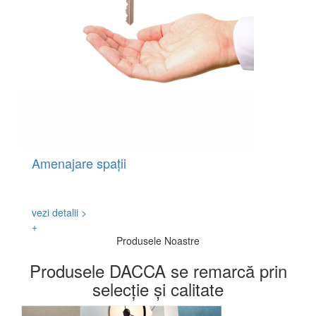
Amenajare spații
Realizarea proiectelor de amenajare cu un pachet
complet de soluții profesionale.
vezi detalii >
+
Produsele Noastre
Produsele DACCA se remarcă prin
selecție și calitate