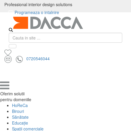
Professional interior design solutions
PRODUSE
Programeaza o intalnire
×
Toate
Pardoseli
Amenajare
Mobilier
Solutii
Corpuri
Textile
Professional interior design solutions
produsele
de
Pereti
de
acustice
de
HoReCa
calitate
interior
birou
iluminat
si
0720546044
exterior
Produse
Oferim solutii
pentru domeniile
HoReCa
Birouri
Sănătate
Educație
Spații comerciale