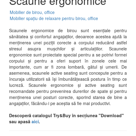
Scaune ergonomice
Mobilier de birou, office
Mobilier spațiu de relaxare pentru birou, office
Scaunele ergonomice de birou sunt esențiale pentru
sănătatea și confortul angajaților, deoarece acestea ajută la
menținerea unei poziții corecte a corpului reducând astfel
stresul asupra mușchilor și articulațiilor. Scaunele
ergonomice sunt proiectate special pentru a se potrivi formei
corpului și pentru a oferi suport în zonele cele mai
importante, cum ar fi zona lombară, gâtul și umerii. De
asemenea, scaunele active seating sunt concepute pentru a
încuraja utilizatorii să își îmbunătățească postura în timp ce
lucreză. Scaunele ergonomice și active seating sunt
recomandate pentru prevenirea durerilor de spate și pentru
menținerea unei posturi corecte, sporind starea de bine a
angajaților, făcându-i pe aceștia să fie mai productivi.
Descoperă catalogul Try&Buy în secțiunea "Download"
sau apasă
aici
.