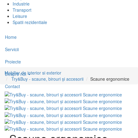
Industrie
Transport
Leisure
Spatii rezidentiale
Home
Servicii
Proiecte
Mobilier de interior si exterior
Despre noi
Try&Buy - scaune, birouri și accesorii
Scaune ergonomice
Contact